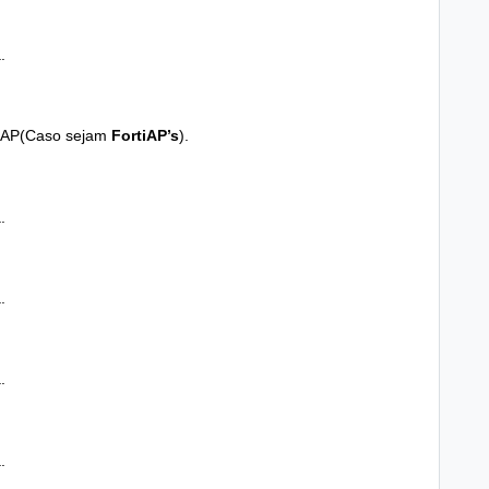
.
a AP(Caso sejam
FortiAP’s
).
.
.
.
.