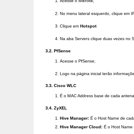
Acesse o Mikrotik;
No menu lateral esquerdo, clique em I
Clique em
Hotspot
Na aba Servers clique duas vezes no S
3.2. PfSense
Acesse o PfSense;
Logo na página inicial terão informaçõe
3.3. Cisco WLC
É o MAC Address base de cada antena
3.4. ZyXEL
Hive Manager:
É o Host Name de cad
Hive Manager Cloud:
É o Host Name 